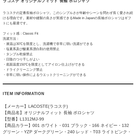
ラコステ オリジナルフィット 長袖 ポロシャツ
ラコステの定番長袖ポロシャツ。このシンプルさが年齢やシーンを問わず長く愛され続
ける理由です。素材や縫製の良さが実感できるMade in Japanの長袖ポロシャツはギフ
トにも最適です。
フィット感：Classic Fit
洗濯方法：
・液温は30℃を限度とし、洗濯機で非常に弱い洗濯ができる
・塩素系及び酸素系漂白剤の使用禁止
・タンブル乾燥禁止
・日陰のつり干しがよい
・底面温度150℃を限度としてアイロン仕上げができる
・ドライクリーニング禁止
・非常に弱い操作によるウエットクリーニングができる
ITEM INFORMATION
【メーカー】LACOSTE(ラコステ)
【商品名】オリジナルフィット 長袖 ポロシャツ
【型番】L1312MJ-99
【商品カラー】001 ホワイト・031 ブラック・166 ネイビー・132
グリーン・YZP ダークグリーン・240 レッド・T03 ライトピンク・