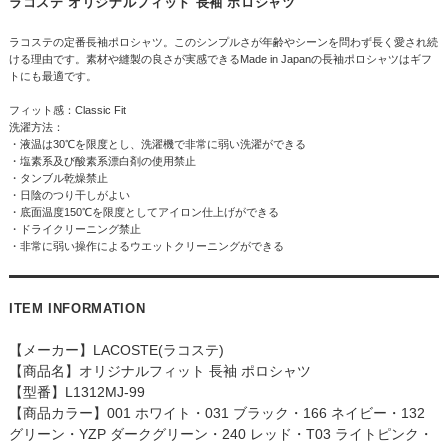
ラコステ オリジナルフィット 長袖 ポロシャツ
ラコステの定番長袖ポロシャツ。このシンプルさが年齢やシーンを問わず長く愛され続
ける理由です。素材や縫製の良さが実感できるMade in Japanの長袖ポロシャツはギフ
トにも最適です。
フィット感：Classic Fit
洗濯方法：
・液温は30℃を限度とし、洗濯機で非常に弱い洗濯ができる
・塩素系及び酸素系漂白剤の使用禁止
・タンブル乾燥禁止
・日陰のつり干しがよい
・底面温度150℃を限度としてアイロン仕上げができる
・ドライクリーニング禁止
・非常に弱い操作によるウエットクリーニングができる
ITEM INFORMATION
【メーカー】LACOSTE(ラコステ)
【商品名】オリジナルフィット 長袖 ポロシャツ
【型番】L1312MJ-99
【商品カラー】001 ホワイト・031 ブラック・166 ネイビー・132
グリーン・YZP ダークグリーン・240 レッド・T03 ライトピンク・