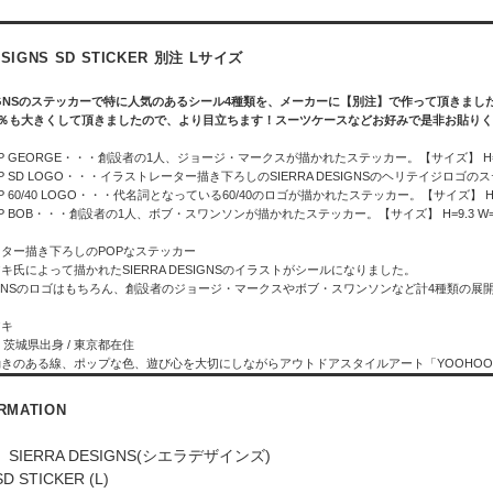
ESIGNS SD STICKER 別注 Lサイズ
DESIGNSのステッカーで特に人気のあるシール4種類を、メーカーに【別注】で作って頂き
0％も大きくして頂きましたので、より目立ちます！スーツケースなどお好みで是非お貼り
- POP GEORGE・・・創設者の1人、ジョージ・マークスが描かれたステッカー。【サイズ】 H=10.
 POP SD LOGO・・・イラストレーター描き下ろしのSIERRA DESIGNSのヘリテイジロゴのステ
 POP 60/40 LOGO・・・代名詞となっている60/40のロゴが描かれたステッカー。【サイズ】 H=8.2
- POP BOB・・・創設者の1人、ボブ・スワンソンが描かれたステッカー。【サイズ】 H=9.3 W=9
ター描き下ろしのPOPなステッカー
キ氏によって描かれたSIERRA DESIGNSのイラストがシールになりました。
DESIGNSのロゴはもちろん、創設者のジョージ・マークスやボブ・スワンソンなど計4種類の展
アキ
 茨城県出身 / 東京都在住
きのある線、ポップな色、遊び心を大切にしながらアウトドアスタイルアート「YOOHOO
ORMATION
IERRA DESIGNS(シエラデザインズ)
STICKER (L)