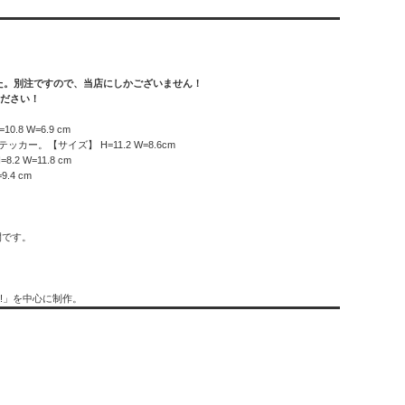
ました。別注ですので、当店にしかございません！
ください！
8 W=6.9 cm
ッカー。【サイズ】 H=11.2 W=8.6cm
 W=11.8 cm
.4 cm
開です。
!」を中心に制作。