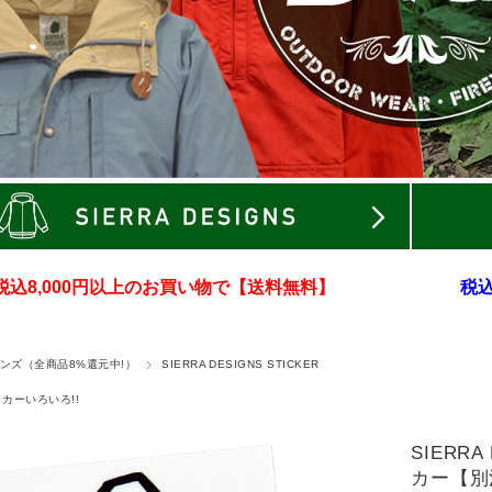
税込8,000円以上のお買い物で【送料無料】
税込
ンズ（全商品8%還元中!）
SIERRA DESIGNS STICKER
ッカーいろいろ!!
SIERR
カー【別