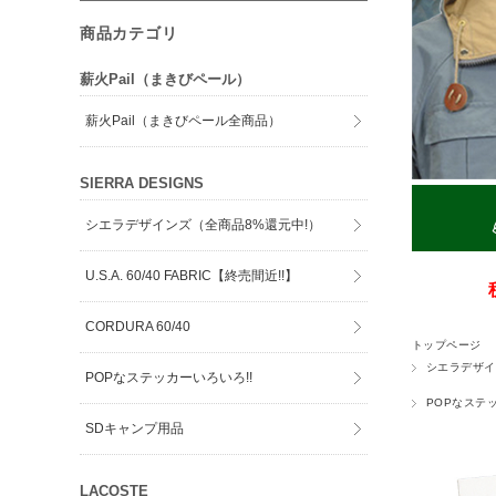
商品カテゴリ
薪火Pail（まきびペール）
薪火Pail（まきびペール全商品）
SIERRA DESIGNS
シエラデザインズ（全商品8%還元中!）
U.S.A. 60/40 FABRIC【終売間近!!】
CORDURA 60/40
トップページ
シエラデザイ
POPなステッカーいろいろ!!
POPなステ
SDキャンプ用品
LACOSTE