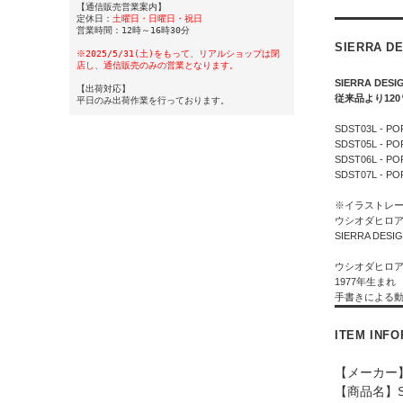
【通信販売営業案内】
定休日：
土曜日・日曜日・祝日
営業時間：12時～16時30分
SIERRA D
※2025/5/31(土)をもって、リアルショップは閉
店し、通信販売のみの営業となります。
SIERRA 
【出荷対応】
従来品より12
平日のみ出荷作業を行っております。
SDST03L 
SDST05L -
SDST06L -
SDST07L 
※イラストレー
ウシオダヒロア
SIERRA 
ウシオダヒロ
1977年生まれ
手書きによる動
ITEM INF
【メーカー】S
【商品名】SD 