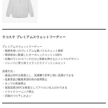
ラコステ プレミアムスウェットフーディー
プレミアムスウェットフーディー
・無撚糸使いのプレミアムな裏パイルスェット素材
・環境保全に配慮したオーガニックコットン100％
・左胸のワニロゴパッチだけに装飾を押さえたミニマルデザイン
・トレンドに寄り添うリラックスフィットシルエット
洗濯方法：
・液温は30℃を限度とし、洗濯機で非常に弱い洗濯ができる
・塩素系及び酸素系漂白剤の使用禁止
・タンブル乾燥禁止
・底面温度150℃を限度としてアイロン仕上げができる
・ドライクリーニング禁止
・日陰のつり干しがよい