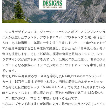
「シエラデザインズ」は、ジョージ・マークスとボブ・スワンソンという
二人が設立したブランド。アウトドアスポーツやキャンプに明け暮れる二
人は、ある時遭難し、九死に一生を得て生還しました。この時ウエアやギ
アが生命を左右することを改めて痛感し、自分たちが「命を託せる」モノ
創りを決意します。そして1965年、実家の倉庫と足踏みミシンで、シェ
ラデザインズが産声をあげるのでした。以来50年以上に渡り、世界のスタ
ンダードとなる無数のアイデアと技術力でアウトドアシーンを牽引し続け
ています。
中でも1968年発表するや、全米を席巻した60/40クロスのマウンテンパー
カーは、1975年に日本で発売されると、当時の若者にカルチャーショッ
クを与えた伝説的なムック「Made in U.S.A.」でも大きく紹介されている
ほど大ヒットします。時に流されず、変わらぬ憧れで魅了する60/40シリ
ーズ。数の少ない、本当に「本物」と呼べる逸品です。
ちなみにブランド名は彼らが毎日のように眺めたシエラネバダ（スペイン