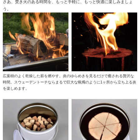
さあ、焚き火のある時間を、もっと手軽に、もっと快適に楽しみましょ
う。
広葉樹のよく乾燥した薪を燃やす。炎のゆらめきを⾒るだけで癒される贅沢な
時間。スウェーデントーチならまるで巨⼤な蝋燭のように1ヶ所から⽴ち上る炎
を楽しめます。