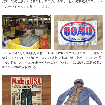
語で「雪の山脈」）に由来し、ロゴのシルエットはその中の絶景スポット
「ハーフドーム」を象っています。
1968年に発表した画期的な素材、『60/40 Cloth（ロクヨンクロス）』。横糸に
綿糸（コットン）、縦糸にナイロンを60対40の比率で織り上げ、コットンの柔
らかい肌触りとナイロンの撥水性を兼ね備えている。今なお米国の工場で1着1
着ミシンで製造されている。