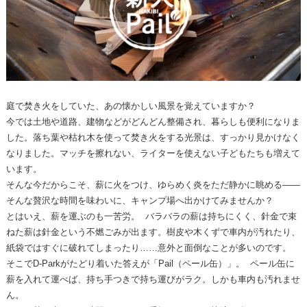
庭で焚き火をしていた、あの懐かしい風景を覚えていますか？
今では土地や道路、建物などがどんどん整備され、暮らしも便利になりま
した。落ち葉や枯れ木を使って焚き火をする光景は、すっかり見かけなく
なりました。マッチを擦れない、ライターを使えない子どもたちも増えて
います。
そんな今だからこそ、薪に火をつけ、ゆらめく炎をただ静かに眺める——
そんな贅沢な時間を味わいに、キャンプ場へ出かけてみませんか？
とはいえ、薪を運ぶのも一苦労。 バラバラの薪は持ちにくく、針金で束
ねた薪は針金という不燃ごみが出ます。樹皮や木くずで車内が汚れたり、
紙袋ではすぐに破れてしまったり……意外と面倒なことが多いのです。
そこでD-Parkがたどり着いた答えが「Pail（ペール缶）」。 ペール缶に
薪を入れて運べば、持ち手つきで持ち運びがラク。しかも車内も汚れませ
ん。