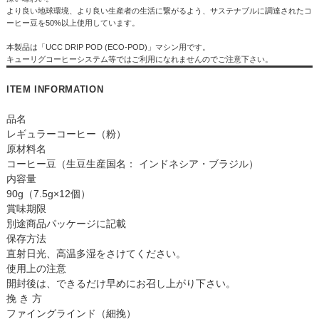
より良い地球環境、より良い生産者の生活に繋がるよう、サステナブルに調達されたコ
ーヒー豆を50%以上使用しています。
本製品は「UCC DRIP POD (ECO-POD)」マシン用です。
キューリグコーヒーシステム等ではご利用になれませんのでご注意下さい。
ITEM INFORMATION
品名
レギュラーコーヒー（粉）
原材料名
コーヒー豆（生豆生産国名： インドネシア・ブラジル）
内容量
90g（7.5g×12個）
賞味期限
別途商品パッケージに記載
保存方法
直射日光、高温多湿をさけてください。
使用上の注意
開封後は、できるだけ早めにお召し上がり下さい。
挽 き 方
ファイングラインド（細挽）