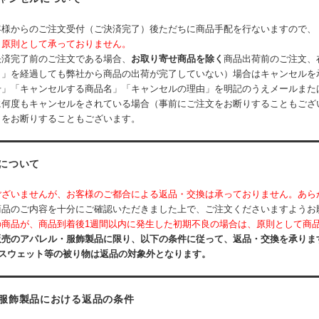
客様からのご注文受付（ご決済完了）後ただちに商品手配を行ないますので、
、原則として承っておりません。
決済完了前のご注文である場合、
お取り寄せ商品を除く
商品出荷前のご注文、
日」を経過しても弊社から商品の出荷が完了していない）場合はキャンセルを
号」「キャンセルする商品名」「キャンセルの理由」を明記のうえメールまた
に何度もキャンセルをされている場合（事前にご注文をお断りすることもござ
出をお断りすることもございます。
について
ございませんが、お客様のご都合による返品・交換は承っておりません。あら
商品のご内容を十分にご確認いただきました上で、ご注文くださいますようお
の商品が、商品到着後1週間以内に発生した初期不良の場合は、原則として商
販売のアパレル・服飾製品に限り、以下の条件に従って、返品・交換を承りま
、スウェット等の被り物は返品の対象外となります。
服飾製品における返品の条件