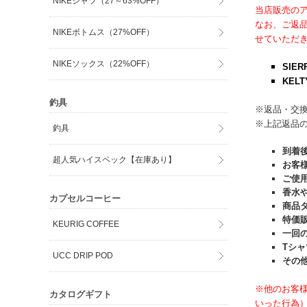
NIKEシャツ（27～63%OFF）
当店販売の
なお、ご返
NIKEボトムス（27%OFF）
せていただ
NIKEソックス（22%OFF）
SIER
KELT
釣具
※返品・交
※上記返品
釣具
到着
超人気ハイスペック【在庫あり】
お客
ご使
香水
カプセルコーヒー
商品
特価
KEURIG COFFEE
一回
Tシ
UCC DRIP POD
その
※他のお客
カタログギフト
いった行為