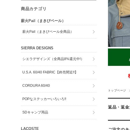
商品カテゴリ
薪火Pail（まきびペール）
薪火Pail（まきびペール全商品）
SIERRA DESIGNS
シエラデザインズ（全商品8%還元中!）
U.S.A. 60/40 FABRIC【終売間近!!】
CORDURA 60/40
トップページ
POPなステッカーいろいろ!!
返品・返金
SDキャンプ用品
LACOSTE
ご注文のキ