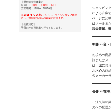
【通信販売営業案内】
定休日：
土曜日・日曜日・祝日
ショッピン
営業時間：12時～16時30分
による在庫
※2025/5/31(土)をもって、リアルショップは閉
ページに記
店し、通信販売のみの営業となります。
はメールまた
【出荷対応】
平日のみ出荷作業を行っております。
現金書留、
初期不良・
お求めの商
話またはメ
は、誠に恐
お求めの商
各メーカー
長期不在等
ご注文時の
先への配送