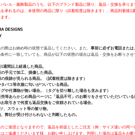
アパレル・服飾製品のうち、以下のブランド製品に限り、返品・交換を承りま
品を承れるのは、未使用の商品に限り（試着程度は除きます）、商品到着後1
きます。
RA DESIGNS
Y
換の際はお納め時の状態で返品してください。また、
事前に必ずお電話または
の条件に一致していても、商品が以下の状態の場合は返品・交換をお断りさせ
後1週間以上経過した商品。
様の手元で加工、損傷した商品。
用の痕跡が見られる商品。（試着程度は除きます）
やタバコ等衣服に匂いがついている商品。
タグや付属物が無い場合。（タグを切り離した場合も含みます）
販売等あらかじめ商品ページに「返品不可」のお断りをさせていただいている
のお取引きで何度も返品交換をご依頼されている場合。
ャツ、スウェット等の被り物。
他、弊社が受け付けられないと判断したもの。
様のご迷惑となりますので、返品を前提としたご注文（例：サイズ違いの同一
）はご遠慮くださいます様、お願い申し上げます。判明した場合は返品をお断