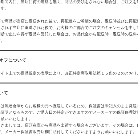
の期間内に、当店に何の連絡も無く、商品の受領をされない場合は、ご注文を
ます。
等で商品が当店に返送された後で、再配達をご希望の場合、返送時並びに再配
領されず当店に返送された後で、お客様のご都合でご注文のキャンセルを申し
判断で止むを得ず返品を受託した場合は、お品代金から配送時・返送時の送料
す。
オフについて
サイト上での返品規定の表示により、改正特定商取引法第１５条の２のとおり
いて
品は流通倉庫からお客様の元へ直送しているため、保証書は未記入のまま発送
売証明となるもので、ご購入日の特定ができますのでメーカーでの保証修理対
お願いいたします。
つきましては、店頭在庫から商品を出荷する場合もございます。その場合は、
が、メーカー保証書販売店欄に貼付してくださいますようお願いいたします。