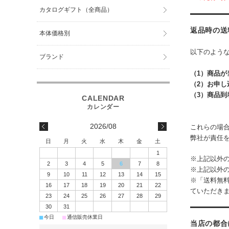
カタログギフト（全商品）
返品時の送
本体価格別
以下のよう
ブランド
（1）商品
（2）お申
（3）商品到
2026/08
これらの場
弊社が責任
日
月
火
水
木
金
土
1
※上記以外
2
3
4
5
6
7
8
※上記以外
9
10
11
12
13
14
15
※「送料無
16
17
18
19
20
21
22
ていただき
23
24
25
26
27
28
29
30
31
■
■
今日
通信販売休業日
当店の都合