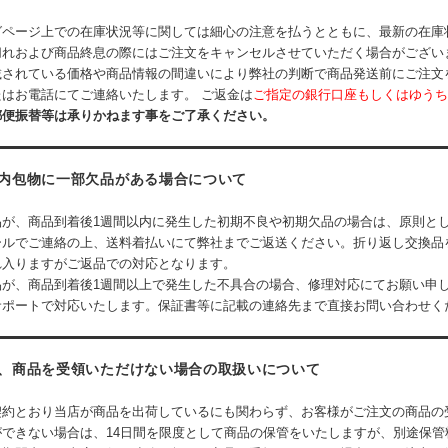
グページ上での在庫状況等に関しては細心の注意を払うとともに、最新の在庫
切れおよび商品終息の際にはご注文をキャンセルさせていただく場合がござい
載されている価格や商品情報の間違いにより弊社の判断で商品発送前にご注文
はお電話にてご連絡いたします。 ご返金は
ご指定の銀行口座もしくはゆうち
郵便振替等は承りかねます事をご了承ください。
内包物に一部欠品がある場合について
品が、商品到着後1週間以内に発生した初期不良や初期欠品の場合は、原則と
ールでご連絡の上、送料着払いにて弊社までご返送ください。折り返し交換品
れ入りますがご返品での対応となります。
品が、商品到着後1週間以上で発生した不具合の場合、修理対応にてお願い申
サポートで対応いたします。保証書等に記載の連絡先まで直接お問い合わせく
、商品を受領いただけない場合の取扱いについて
契約とおり当店が商品を出荷しているにも関わらず、お客様がご注文の商品の
ができない場合は、14日間を限度として商品の保管をいたしますが、別途保