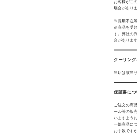
お客様がこ
場合があり
※長期不在
※商品を受
す。弊社の
合がありま
クーリング
当店は該当
保証書につ
ご注文の商
ール等の販
いますよう
一部商品に
お手数です