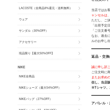
LACOSTE（全商品8%還元・送料無料）
当店ではお
ャンセルは
ウェア
ただし、ご
「出荷予定
「ご注文番
サンダル（30%OFF）
なお、過去
ルのお申し
アクセサリー
現品限り【最大50%OFF】
返品・交換
誠に申し訳
NIKE
ご注文時に
NIKE全商品
またお求め
但し、当店
※Tシャツ
NIKEシューズ（最大54%OFF）
NIKEバッグ（27%OFF）
アパレル・