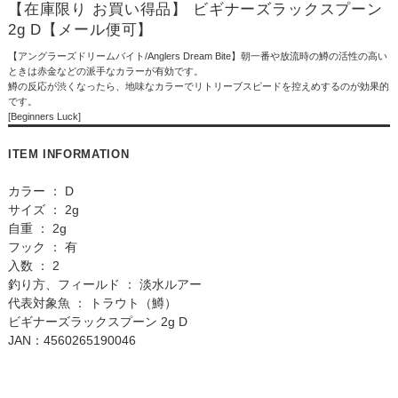
【在庫限り お買い得品】 ビギナーズラックスプーン
2g D【メール便可】
【アングラーズドリームバイト/Anglers Dream Bite】朝一番や放流時の鱒の活性の高い
ときは赤金などの派手なカラーが有効です。
鱒の反応が渋くなったら、地味なカラーでリトリーブスピードを控えめするのが効果的
です。
[Beginners Luck]
ITEM INFORMATION
カラー ： D
サイズ ： 2g
自重 ： 2g
フック ： 有
入数 ： 2
釣り方、フィールド ： 淡水ルアー
代表対象魚 ： トラウト（鱒）
ビギナーズラックスプーン 2g D
JAN：4560265190046