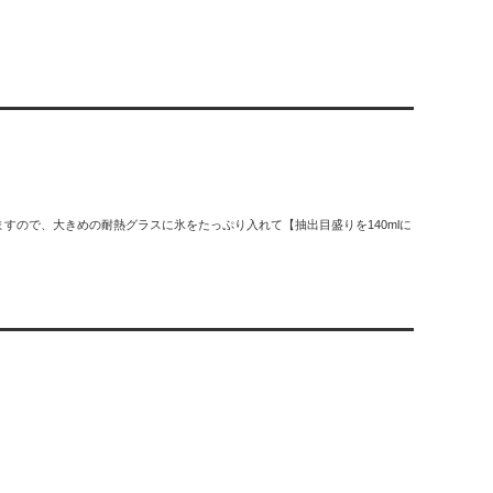
ので、大きめの耐熱グラスに氷をたっぷり入れて【抽出目盛りを140mlに