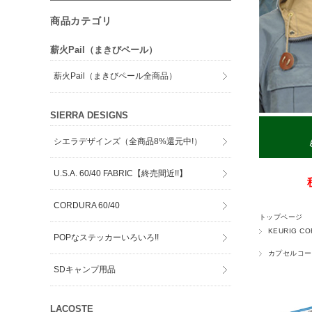
商品カテゴリ
薪火Pail（まきびペール）
薪火Pail（まきびペール全商品）
SIERRA DESIGNS
シエラデザインズ（全商品8%還元中!）
U.S.A. 60/40 FABRIC【終売間近!!】
CORDURA 60/40
トップページ
KEURIG CO
POPなステッカーいろいろ!!
カプセルコー
SDキャンプ用品
LACOSTE