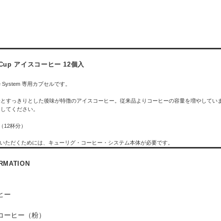
K-Cup アイスコーヒー 12個入
fee System 専用カプセルです。
とすっきりとした後味が特徴のアイスコーヒー。従来品よりコーヒーの容量を増やしています
出してください。
（12杯分）
利用いただくためには、キューリグ・コーヒー・システム本体が必要です。
ORMATION
ヒー
コーヒー（粉）