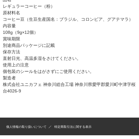
レギュラーコーヒー（粉）
原材料名
コーヒー豆（生豆生産国名：ブラジル、コロンビア、グアテマラ）
内容量
108g（9g×12個）
賞味期限
別途商品パッケージに記載
保存方法
直射日光、高温多湿をさけてください。
使用上の注意
個包装のシールをはがさずにご使用ください。
製造者
株式会社ユニカフェ 神奈川総合工場 神奈川県愛甲郡愛川町中津字桜
台4026-9
個人情報の取り扱いについて
特定商取引法に関する表示