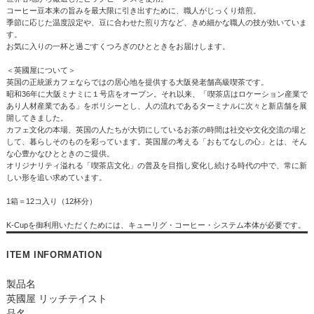
コーヒー豆本来の旨みを最大限に引き出すために、職人がじっくり焙煎。
季節に応じた温度設定や、豆に合わせた煎り方など、きめ細かな職人の技が効いていま
す。
お気に入りの一杯と過ごすくつろぎのひとときをお届けします。
＜英國屋について＞
英国の正統派カフェならではの居心地を提供する大阪発老舗高級喫茶です。
昭和36年に大阪ミナミに１号店をオープン。それ以来、「喫茶店はロケーション産業で
あり人材産業である」をポリシーとし、人の流れであるターミナルに次々と新店舗を展
開してきました。
カフェ文化の本場、英国の人たちが大切にしているお茶の時間は社交や文化交流の場と
して、暮らしそのものを彩っています。英国屋の考える「おもてなしの心」とは、そん
な心豊かなひとときのご提供。
オリジナリティ溢れる「喫茶店文化」の普及を目指し変化し続ける時代の中で、常に新
しい形を追い求めています。
1箱＝12コ入り（12杯分）
K-Cupを御利用いただくためには、キューリグ・コーヒー・システム本体が必要です。
ITEM INFORMATION
製品名
英國屋 リッチテイスト
品名