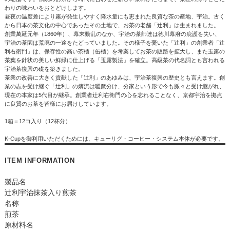
わりの味わいをおとどけします。
昼夜の温度差により霧が発生しやすく降水量にも恵まれた良質な茶の産地、宇治。古く
から日本の茶文化の中心であったその土地で、お茶の老舗「辻利」は生まれました。
創業萬延元年（1860年）、幕末動乱のなか、宇治の茶師達は徳川幕府の庇護を失い、
宇治の茶園は荒廃の一途をたどっていました。その様子を憂いた「辻利」の創業者「辻
利右衛門」は、保存性の高い茶櫃（缶櫃）を考案してお茶の販路を拡大し、また玉露の
茶葉を針状の美しい鮮緑に仕上げる「玉露製法」を確立。高級茶の代名詞とも言われる
宇治茶復興の礎を築きました。
茶業の改善に大きく貢献した「辻利」のあゆみは、宇治茶復興の歴史とも言えます。創
業の志を受け継ぐ「辻利」の嫡流は暖簾分け、分家という形で今も脈々と受け継がれ、
現在の本家は5代目が継承。創業者辻利右衛門の心を忘れることなく、京都宇治を拠点
に良質のお茶を皆様にお届けしています。
1箱＝12コ入り（12杯分）
K-Cupを御利用いただくためには、キューリグ・コーヒー・システム本体が必要です。
ITEM INFORMATION
製品名
辻利宇治抹茶入り煎茶
名称
煎茶
原材料名