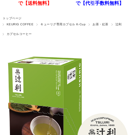
で【送料無料】
で【代引手数料無料】
トップページ
KEURIG COFFEE
キューリグ専用カプセル K-Cup
お茶・紅茶
辻利
カプセルコーヒー