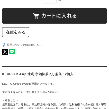
返品についての詳細はこちら
KEURIG K-Cup 辻利 宇治抹茶入り煎茶 12個入
KEURIG Coffee System 専用カプセルです。
宇治抹茶を入れた、香り高くまろやかな味わい。
＜辻利とは＞
創業蔓延元年。辻利は、宇治茶復興の礎を築いた初代・辻利右衛門の志を受け継ぐ宇治
の老舗です。伝統のお茶から時代に合わせた新しい茶のかたちまで、茶匠の誇りとこだ