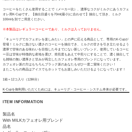
コーヒーをたくさん使用することで（メーカー比）、濃厚なコクがミルクにあうカフェ
オレ用K-Cupです。【抽出目盛りを70ml(最小)に合わせて】抽出して頂き、ミルク
100mlを別でご用意ください。
※本製品はレギュラーコーヒーであり、ミルクは入っておりません。
「キューリグでカフェオレを楽しみたい」との声に応える商品として、専用のK-Cupが
登場！ミルクに負けない濃さのコーヒーを抽出でき、ミルクの甘さを引き立たせるよう
濃厚で甘味のある味わいを目指した今までにない新しいブレンド。使用しているコーヒ
ー豆は甘味が特徴的な産地を選び、焙煎度もあえて中煎りにすることで、濃く抽出して
も雑味の無い濃厚さと甘みが両立したカフェオレ専用のブレンドになっています。
カフェオレ派の方はもちろんブラック派のあなたもぜひ一度ご賞味ください！
またこちらの商品はアイスでもホットでもお楽しみいただけるようになっています！
1箱＝12コ入り（12杯分）
K-Cupを御利用いただくためには、キューリグ・コーヒー・システム本体が必要です。
ITEM INFORMATION
製品名
With MILKカフェオレ用ブレンド
品名