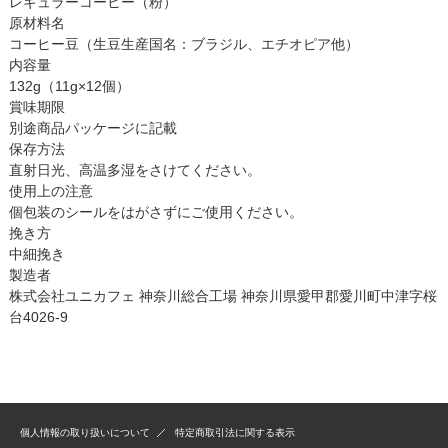
レギュラーコーヒー（粉）
原材料名
コーヒー豆（生豆生産国名：ブラジル、エチオピア他）
内容量
132g（11g×12個）
賞味期限
別途商品パッケージに記載
保存方法
直射日光、高温多湿をさけてください。
使用上の注意
個包装のシールをはがさずにご使用ください。
挽き方
中細挽き
製造者
株式会社ユニカフェ 神奈川総合工場 神奈川県愛甲郡愛川町中津字桜
台4026-9
個人情報の取り扱いについて
特定商取引法に関する表示