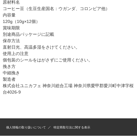
原材料名
コーヒー豆（生豆生産国名：ウガンダ、コロンビア他）
内容量
120g（10g×12個）
賞味期限
別途商品パッケージに記載
保存方法
直射日光、高温多湿をさけてください。
使用上の注意
個包装のシールをはがさずにご使用ください。
挽き方
中細挽き
製造者
株式会社ユニカフェ 神奈川総合工場 神奈川県愛甲郡愛川町中津字桜
台4026-9
個人情報の取り扱いについて
特定商取引法に関する表示