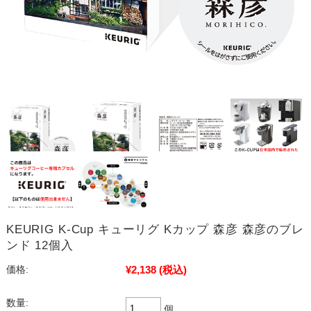
KEURIG K-Cup キューリグ Kカップ 森彦 森彦のブレ
ンド 12個入
¥2,138
(税込)
価格:
数量:
個