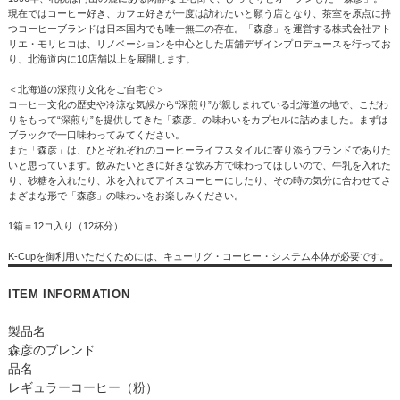
現在ではコーヒー好き、カフェ好きが一度は訪れたいと願う店となり、茶室を原点に持
つコーヒーブランドは日本国内でも唯一無二の存在。「森彦」を運営する株式会社アト
リエ・モリヒコは、リノベーションを中心とした店舗デザインプロデュースを行ってお
り、北海道内に10店舗以上を展開します。
＜北海道の深煎り文化をご自宅で＞
コーヒー文化の歴史や冷涼な気候から“深煎り”が親しまれている北海道の地で、こだわ
りをもって“深煎り”を提供してきた「森彦」の味わいをカプセルに詰めました。まずは
ブラックで一口味わってみてください。
また「森彦」は、ひとぞれぞれのコーヒーライフスタイルに寄り添うブランドでありた
いと思っています。飲みたいときに好きな飲み方で味わってほしいので、牛乳を入れた
り、砂糖を入れたり、氷を入れてアイスコーヒーにしたり、その時の気分に合わせてさ
まざまな形で「森彦」の味わいをお楽しみください。
1箱＝12コ入り（12杯分）
K-Cupを御利用いただくためには、キューリグ・コーヒー・システム本体が必要です。
ITEM INFORMATION
製品名
森彦のブレンド
品名
レギュラーコーヒー（粉）