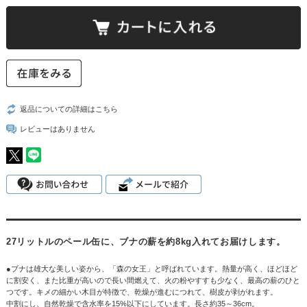
返品についての詳細はこちら
レビューはありません
27リットルのペール缶に、ブナの薪を約8kg入れてお届けします。
●ブナは雄大な美しい姿から、「森の女王」と呼ばれています。熱量が高く、ほどほど
に割安く、また比重が高いので長い間燃えて、火の粉やすすも少なく、最高の薪のひと
つです。キメの細かい木目が特徴で、乾燥が進むにつれて、樹皮が剥がれます。
中割にし、自然乾燥で含水率を15%以下にしています。長さ約35～36cm。