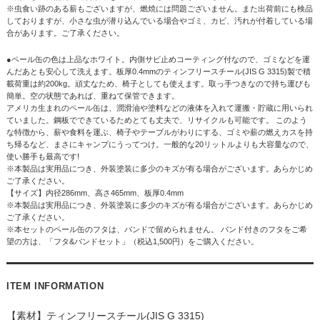
※虫食い跡のある薪もございますが、燃焼には問題ございません。また出荷前にも検品
しておりますが、小さな虫が潜り込んでいる場合やゴミ、カビ、汚れが付着している場
合があります。ご了承ください。
●ペール缶の色は上品なホワイト。内側サビ止めコーティング付なので、ゴミなどを運
んだあとも安心して洗えます。板厚0.4mmのティンフリースチール(JIS G 3315)製で積
載荷重は約200kg。頑丈なため、椅子としても使えます。取っ手つきなので持ち運びも
簡単。空の状態であれば、重ねて保管できます。
アメリカ生まれのペール缶は、潤滑油や塗料などの液体を入れて運搬・貯蔵に用いられ
ていました。鋼板でできているためとても丈夫で、リサイクルも可能です。 このよう
な特徴から、薪や食料を運ぶ、椅子やテーブルがわりにする、ゴミや薪の燃えカスを持
ち帰るなど、まさにキャンプにうってつけ。一般的な20リットルよりも大容量なので、
使い勝手も最高です!
※本製品は実用品につき、外装塗装に多少のキズが有る場合がございます。あらかじめ
ご了承ください。
【サイズ】内径286mm、高さ465mm、板厚0.4mm
※本製品は実用品につき、外装塗装に多少のキズが有る場合がございます。あらかじめ
ご了承ください。
※本セットのペール缶のフタは、バンドで留められません。 バンド付きのフタをご希
望の方は、
「フタ&バンドセット」
（税込1,500円）をご購入ください。
ITEM INFORMATION
【素材】ティンフリースチール(JIS G 3315)