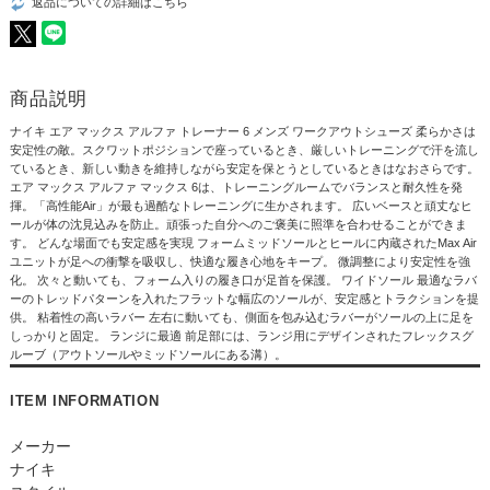
返品についての詳細はこちら
商品説明
ナイキ エア マックス アルファ トレーナー 6 メンズ ワークアウトシューズ 柔らかさは
安定性の敵。スクワットポジションで座っているとき、厳しいトレーニングで汗を流し
ているとき、新しい動きを維持しながら安定を保とうとしているときはなおさらです。
エア マックス アルファ マックス 6は、トレーニングルームでバランスと耐久性を発
揮。「高性能Air」が最も過酷なトレーニングに生かされます。 広いベースと頑丈なヒ
ールが体の沈見込みを防止。頑張った自分へのご褒美に照準を合わせることができま
す。 どんな場面でも安定感を実現 フォームミッドソールとヒールに内蔵されたMax Air
ユニットが足への衝撃を吸収し、快適な履き心地をキープ。 微調整により安定性を強
化。 次々と動いても、フォーム入りの履き口が足首を保護。 ワイドソール 最適なラバ
ーのトレッドパターンを入れたフラットな幅広のソールが、安定感とトラクションを提
供。 粘着性の高いラバー 左右に動いても、側面を包み込むラバーがソールの上に足を
しっかりと固定。 ランジに最適 前足部には、ランジ用にデザインされたフレックスグ
ルーブ（アウトソールやミッドソールにある溝）。
ITEM INFORMATION
メーカー
ナイキ