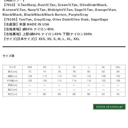
【7910】 V.Tan/Navy, Rust/V.Tan, Green/V.Tan, OliveDrab/Black,
B.stone/V.Tan, Navy/V.Tan, Midnight/V.Tan, Sage/V.Tan, Orange/Vtan,
Black/Black, Black/Black/Black Button, Purple/Gray
【7910S】Tan/Tan, Gray/Gray, Olive Drab/Olive Drab, Sage/Sage
【生産国】米国 MADE IN USA
【生地表地】綿60% ナイロン40%
【生地裏地】上部/綿60% ナイロン40% 下部/ナイロン100%
【サイズ(日本サイズ)】XXS, XS, S, M, L, XL, XXL
サイズ表