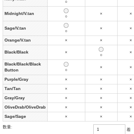
○
Midnight/V.tan
×
×
○
Sage/V.tan
×
×
○
Orange/V.tan
×
×
×
Black/Black
×
×
○
Black/Black/Black
×
×
○
Button
Purple/Gray
×
×
×
Tan/Tan
×
×
×
Gray/Gray
×
×
×
OliveDrab/OliveDrab
×
×
×
Sage/Sage
×
×
×
数量:
着