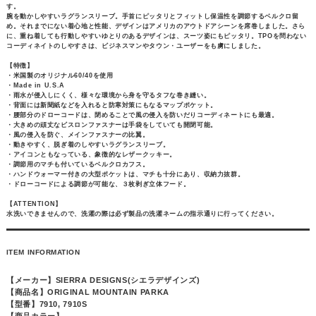
す。
腕を動かしやすいラグランスリーブ。手首にピッタリとフィットし保温性を調節するベルクロ留
め。それまでにない着心地と性能、デザインはアメリカのアウトドアシーンを席巻しました。さら
に、重ね着しても行動しやすいゆとりのあるデザインは、スーツ姿にもピッタリ。TPOを問わない
コーディネイトのしやすさは、ビジネスマンやタウン・ユーザーをも虜にしました。
【特徴】
・米国製のオリジナル60/40を使用
・Made in U.S.A
・雨水が侵入しにくく、様々な環境から身を守るタフな巻き縫い。
・背面には新聞紙などを入れると防寒対策にもなるマップポケット。
・腰部分のドローコードは、閉めることで風の侵入を防いだりコーディネートにも最適。
・大きめの頑丈なビスロンファスナーは手袋をしていても開閉可能。
・風の侵入を防ぐ、メインファスナーの比翼。
・動きやすく、脱ぎ着のしやすいラグランスリーブ。
・アイコンともなっている、象徴的なレザークッキー。
・調節用のマチも付いているベルクロカフス。
・ハンドウォーマー付きの大型ポケットは、マチも十分にあり、収納力抜群。
・ドローコードによる調節が可能な、３枚剥ぎ立体フード。
【ATTENTION】
水洗いできませんので、洗濯の際は必ず製品の洗濯ネームの指示通りに行ってください。
ITEM INFORMATION
【メーカー】SIERRA DESIGNS(シエラデザインズ)
【商品名】ORIGINAL MOUNTAIN PARKA
【型番】7910, 7910S
【商品カラー】