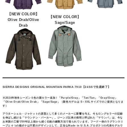
【NEW COLOR】
【NEW COLOR】
Olive Drab/Olive
Sage/Sage
Drab
SIERRA DESIGNS ORIGINAL MOUNTAIN PARKA 7910【24SSで生産終了】
※2024年秋冬シーズン５色の新カラー追加！「Purple/Gray」「Tan/Tan」「Gray/Gray」
「Olive Drab/Olive Drab」「Sage/Sage」（新色モデルは S～XXLサイズでのご提供となりま
す）
アウターシェル・ジャケットの原型として多くのメーカーに影響を与え、今もロングセラーの記録
を伸ばし続ける「マウンテン・パーカー」。ジーンズ以来の発明と呼ばれた「マウンパ」は、今な
お米国の工場で50年以上前から続く伝統の縫製方法で造られています。フード一体のラグランスリ
ーブと４つの箱ポケは不変のデザインとして、正当なMade in U.S.A.プロダクツの代表モデルで