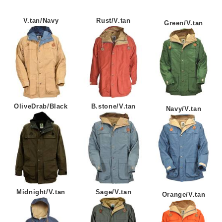
V.tan/Navy
Rust/V.tan
Green/V.tan
OliveDrab/Black
B.stone/V.tan
Navy/V.tan
Midnight/V.tan
Sage/V.tan
Orange/V.tan