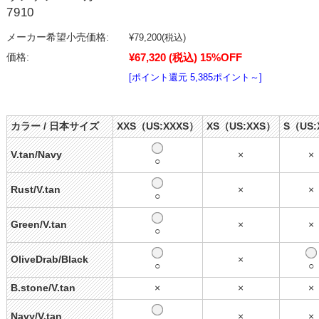
7910
メーカー希望小売価格:
¥79,200
(税込)
¥67,320
(税込)
15%OFF
価格:
[ポイント還元 5,385ポイント～]
カラー / 日本サイズ
XXS（US:XXXS）
XS（US:XXS）
S（US:
V.tan/Navy
×
×
○
Rust/V.tan
×
×
○
Green/V.tan
×
×
○
OliveDrab/Black
×
○
○
B.stone/V.tan
×
×
×
Navy/V.tan
×
×