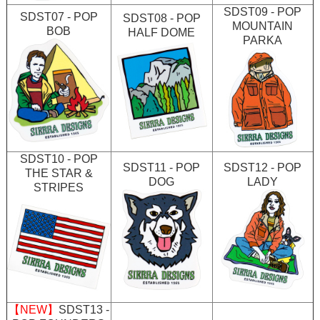
SDST09 - POP
SDST07 - POP
SDST08 - POP
MOUNTAIN
BOB
HALF DOME
PARKA
SDST10 - POP
SDST11 - POP
SDST12 - POP
THE STAR &
DOG
LADY
STRIPES
【NEW】
SDST13 -