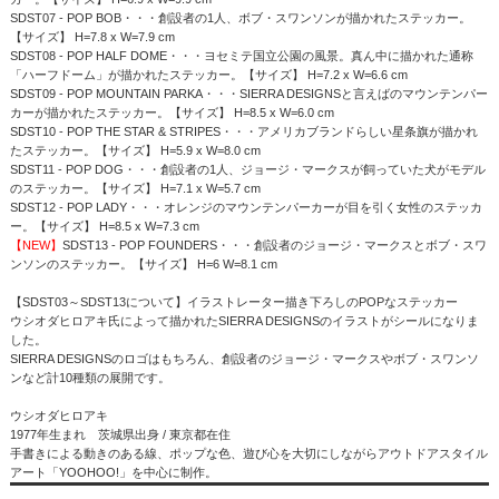
SDST07 - POP BOB・・・創設者の1人、ボブ・スワンソンが描かれたステッカー。
【サイズ】 H=7.8 x W=7.9 cm
SDST08 - POP HALF DOME・・・ヨセミテ国立公園の風景。真ん中に描かれた通称
「ハーフドーム」が描かれたステッカー。【サイズ】 H=7.2 x W=6.6 cm
SDST09 - POP MOUNTAIN PARKA・・・SIERRA DESIGNSと言えばのマウンテンパー
カーが描かれたステッカー。【サイズ】 H=8.5 x W=6.0 cm
SDST10 - POP THE STAR & STRIPES・・・アメリカブランドらしい星条旗が描かれ
たステッカー。【サイズ】 H=5.9 x W=8.0 cm
SDST11 - POP DOG・・・創設者の1人、ジョージ・マークスが飼っていた犬がモデル
のステッカー。【サイズ】 H=7.1 x W=5.7 cm
SDST12 - POP LADY・・・オレンジのマウンテンパーカーが目を引く女性のステッカ
ー。【サイズ】 H=8.5 x W=7.3 cm
【NEW】
SDST13 - POP FOUNDERS・・・創設者のジョージ・マークスとボブ・スワ
ンソンのステッカー。【サイズ】 H=6 W=8.1 cm
【SDST03～SDST13について】イラストレーター描き下ろしのPOPなステッカー
ウシオダヒロアキ氏によって描かれたSIERRA DESIGNSのイラストがシールになりま
した。
SIERRA DESIGNSのロゴはもちろん、創設者のジョージ・マークスやボブ・スワンソ
ンなど計10種類の展開です。
ウシオダヒロアキ
1977年生まれ 茨城県出身 / 東京都在住
手書きによる動きのある線、ポップな色、遊び心を大切にしながらアウトドアスタイル
アート「YOOHOO!」を中心に制作。