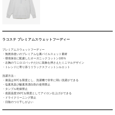
ラコステ プレミアムスウェットフーディー
プレミアムスウェットフーディー
・無撚糸使いのプレミアムな裏パイルスェット素材
・環境保全に配慮したオーガニックコットン100％
・左胸のワニロゴパッチだけに装飾を押さえたミニマルデザイン
・トレンドに寄り添うリラックスフィットシルエット
洗濯方法：
・液温は30℃を限度とし、洗濯機で非常に弱い洗濯ができる
・塩素系及び酸素系漂白剤の使用禁止
・タンブル乾燥禁止
・底面温度150℃を限度としてアイロン仕上げができる
・ドライクリーニング禁止
・日陰のつり干しがよい