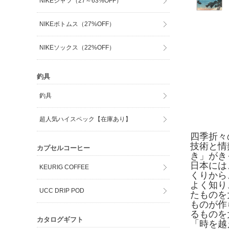
NIKEシャツ（27～63%OFF）
NIKEボトムス（27%OFF）
NIKEソックス（22%OFF）
釣具
釣具
超人気ハイスペック【在庫あり】
四季折々
技術と情
カプセルコーヒー
き」がき
日本には
KEURIG COFFEE
くりから
よく知り
UCC DRIP POD
たものを
ものが作
るものを
カタログギフト
「時を越