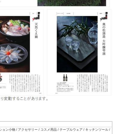
ッション小物 / アクセサリー / コスメ用品 / テーブルウェア / キッチンツール /