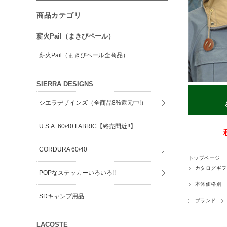
商品カテゴリ
薪火Pail（まきびペール）
薪火Pail（まきびペール全商品）
SIERRA DESIGNS
シエラデザインズ（全商品8%還元中!）
U.S.A. 60/40 FABRIC【終売間近!!】
CORDURA 60/40
トップページ
カタログギフ
POPなステッカーいろいろ!!
本体価格別
SDキャンプ用品
ブランド
LACOSTE