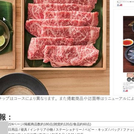
報：
224ページ/掲載商品数約180点(雑貨約120点/食品約60点)
日用品 / 寝具 / インテリア小物 / ステーショナリー / ベビー・キッズ / バッグ / ファ