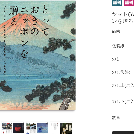
ヤマト(
ンを贈る
価格:
包装紙:
のし:
のし形態:
のし上(ご入
のし下(ご入
数量: